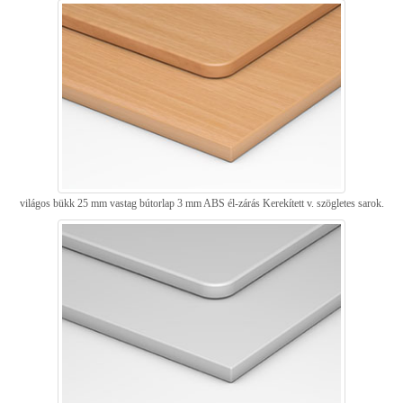
világos bükk 25 mm vastag bútorlap 3 mm ABS él-zárás Kerekített v. szögletes sarok.