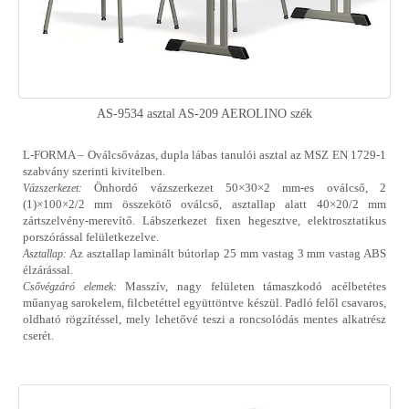
AS-9534 asztal AS-209 AEROLINO szék
L-FORMA – Oválcsővázas, dupla lábas tanulói asztal az MSZ EN 1729-1
szabvány szerinti kivitelben.
Önhordó vázszerkezet 50×30×2 mm-es oválcső, 2
Vázszerkezet:
(1)×100×2/2 mm összekötő oválcső, asztallap alatt 40×20/2 mm
zártszelvény-merevítő. Lábszerkezet fixen hegesztve, elektrosztatikus
porszórással felületkezelve.
Az asztallap laminált bútorlap 25 mm vastag 3 mm vastag ABS
Asztallap:
élzárással.
Masszív, nagy felületen támaszkodó acélbetétes
Csővégzáró elemek:
műanyag sarokelem, filcbetéttel együttöntve készül. Padló felől csavaros,
oldható rögzítéssel, mely lehetővé teszi a roncsolódás mentes alkatrész
cserét.