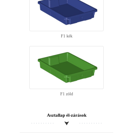
F1 kék
F1 zöld
Asztallap él-zárások