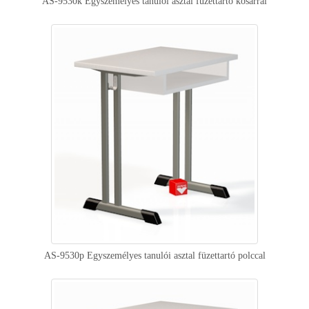
AS-9530k Egyszemélyes tanulói asztal füzettartó kosárral
AS-9530p Egyszemélyes tanulói asztal füzettartó polccal