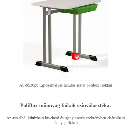
AS-9530pb Egyszemélyes tanulói asztal polibox fiókkal
PoliBox műanyag fiókok színválasztéka.
Az asztalból kihúzható kivehető és igény esetén szekrényben eltárolható
műanyag fiókok.