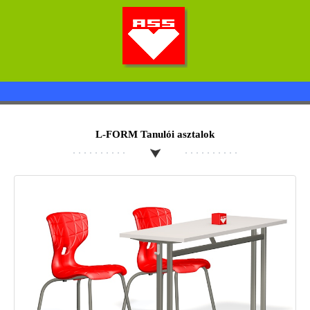
L-FORM Tanulói asztalok
ASS MAGYARORSZÁG KFT.
TERMÉKEK
SZÍNKALAUZOK
KATALÓGUS