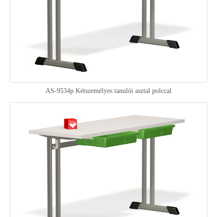
AS-9534p Kétszemélyes tanulói asztal polccal