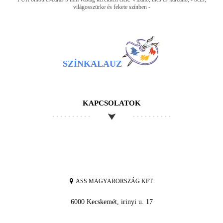
világosszürke és fekete színben -
SZÍNKALAUZ
KAPCSOLATOK
ASS MAGYARORSZÁG KFT.
6000 Kecskemét, irinyi u. 17