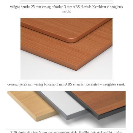
világos szürke 25 mm vastag bútorlap 3 mm ABS él-zárás Kerekített v. szögletes
sarok.
cseresznye 25 mm vastag bútorlap 3 mm ABS él-zárás. Kerekített v. szögletes sarok.
PUR öntött él-zárás 5 mm vastag kerekített élek. Vízálló, ütés és karcálló, - bézs,