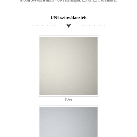
Modul System asztalok - UNI asztallapok azonos színű él-zárással.
UNI színválaszték
Bézs