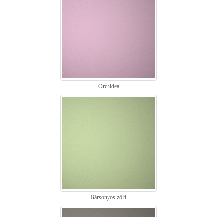
Orchidea
Bársonyos zöld