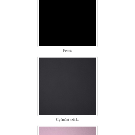
Fekete
Gyémánt szürke