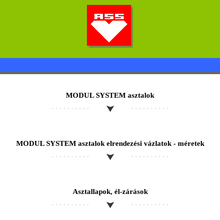
MODUL SYSTEM asztalok
ASS MAGYARORSZÁG KFT.
TERMÉKEK
MODUL SYSTEM asztalok elrendezési vázlatok - méretek
SZÍNKALAUZOK
KATALÓGUS
Asztallapok, él-zárások